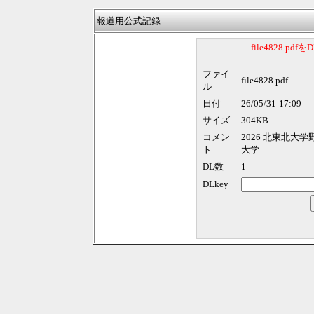
報道用公式記録
file4828.p
ファイ
file4828.pdf
ル
日付
26/05/31-17:09
サイズ
304KB
コメン
2026 北東北大
ト
大学
DL数
1
DLkey