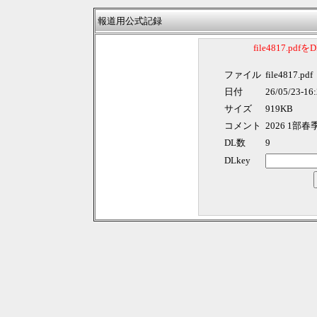
報道用公式記録
file4817.p
ファイル
file4817.pdf
日付
26/05/23-16
サイズ
919KB
コメント
2026 1部
DL数
9
DLkey