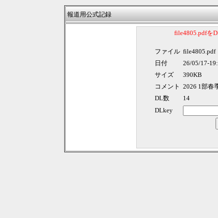
報道用公式記録
file4805.p
ファイル
file4805.pdf
日付
26/05/17-19
サイズ
390KB
コメント
2026 1部
DL数
14
DLkey