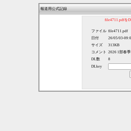
報道用公式記録
file4711.p
ファイル
file4711.pdf
日付
26/05/03-09:
サイズ
313KB
コメント
2026 1部
DL数
8
DLkey