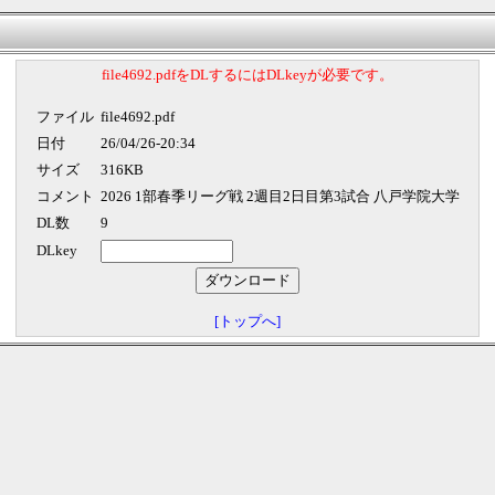
file4692.pdfをDLするにはDLkeyが必要です。
ファイル
file4692.pdf
日付
26/04/26-20:34
サイズ
316KB
コメント
2026 1部春季リーグ戦 2週目2日目第3試合 八戸学院大学
DL数
9
DLkey
[トップへ]