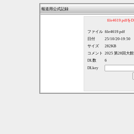
報道用公式記録
file4619.p
ファイル
file4619.pdf
日付
25/10/20-19:50
サイズ
282KB
コメント
2025 第28回
DL数
6
DLkey