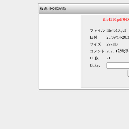
報道用公式記録
file4510.p
ファイル
file4510.pdf
日付
25/09/14-20:
サイズ
297KB
コメント
2025 1部
DL数
21
DLkey