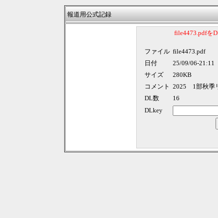
報道用公式記録
file4473.p
ファイル
file4473.pdf
日付
25/09/06-21:11
サイズ
280KB
コメント
2025 1部秋
DL数
16
DLkey