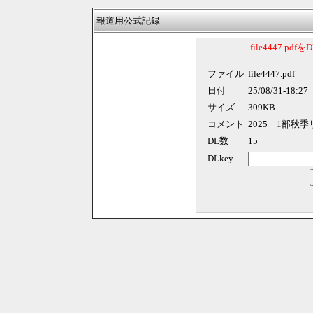
報道用公式記録
file4447.p
ファイル
file4447.pdf
日付
25/08/31-18:27
サイズ
309KB
コメント
2025 1部秋
DL数
15
DLkey