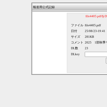
報道用公式記録
file4405.p
ファイル
file4405.pdf
日付
25/08/23-19:41
サイズ
281KB
コメント
2025 1部秋
DL数
23
DLkey