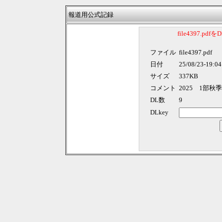
報道用公式記録
file4397.p
ファイル
file4397.pdf
日付
25/08/23-19:04
サイズ
337KB
コメント
2025 1部
DL数
9
DLkey