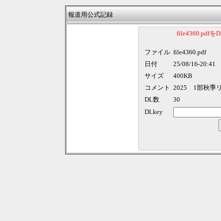
報道用公式記録
file4360.p
ファイル
file4360.pdf
日付
25/08/16-20:41
サイズ
400KB
コメント
2025 1部秋季
DL数
30
DLkey